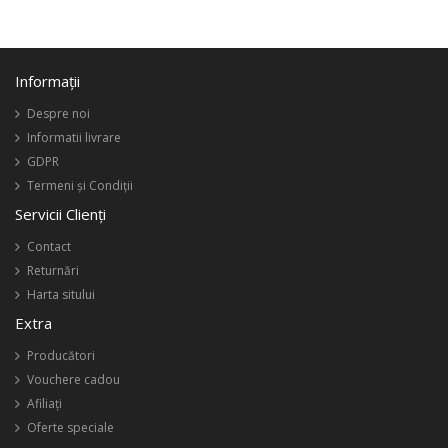
Informaţii
Despre noi
Informatii livrare
GDPR
Termeni și Condiții
Servicii Clienţi
Contact
Returnări
Harta sitului
Extra
Producători
Vouchere cadou
Afiliaţi
Oferte speciale